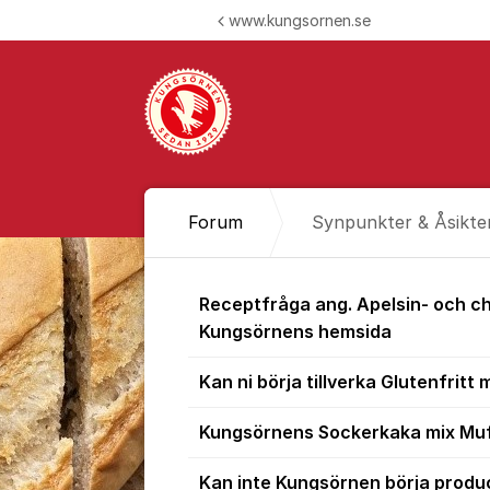
Hoppa till innehåll
www.kungsornen.se
Forum
Synpunkter & Åsikte
Synpunkter &
Receptfråga ang. Apelsin- och ch
Kungsörnens hemsida
Kan ni börja tillverka Glutenfritt m
Kungsörnens Sockerkaka mix Muf
Kan inte Kungsörnen börja produc