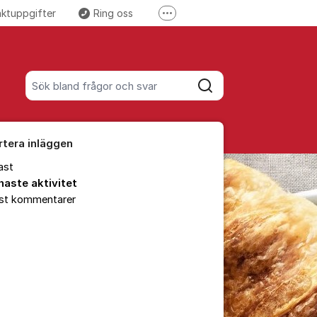
aktuppgifter
Ring oss
Fler supportlänkar
 Facebook
Följ oss på Instagram
Sök bland alla inlägg
Sök
rtera inläggen
ast
naste aktivitet
est kommentarer