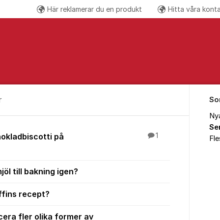
Här reklamerar du en produkt
Hitta våra kont
Följ oss på
r
So
Ny
Se
 Åsikter
okladbiscotti på
1
Fl
jöl till bakning igen?
fins recept?
era fler olika former av