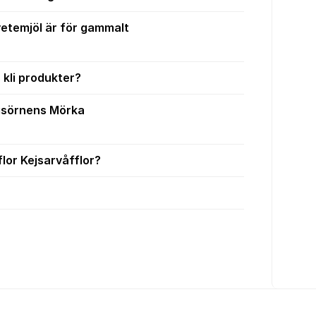
etemjöl är för gammalt
 kli produkter?
gsörnens Mörka
lor Kejsarvåfflor?