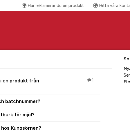
Här reklamerar du en produkt
Hitta våra kont
Följ oss på
So
Ny
Sen
 i en produkt från
1
Fl
 och batchnummer?
tburk för mjöl?
t hos Kungsörnen?