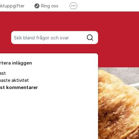
aktuppgifter
Ring oss
Fler supportlänkar
 Facebook
Följ oss på Instagram
Sök bland alla inlägg
Sök
rtera inläggen
ast
aste aktivitet
est kommentarer