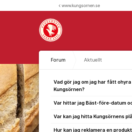
Hoppa till innehåll
www.kungsornen.se
Forum
Aktuellt
Aktuellt
Vad gör jag om jag har fått ohyra
Kungsörnen?
Var hittar jag Bäst-före-datum
Var kan jag hitta Kungsörnens plå
Hur kan jag reklamera en produk