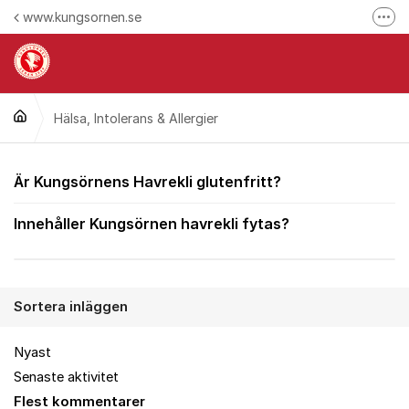
Hoppa till innehåll
www.kungsornen.se
Fler
Här reklamerar du en produkt
Hitta våra kontaktuppgifter
Hälsa, Intolerans & Allergier
Ring oss
Följ oss på Facebook
Hälsa, Intolerans & Al
Är Kungsörnens Havrekli glutenfritt?
Följ oss på Instagram
Innehåller Kungsörnen havrekli fytas?
Sortera inläggen
Nyast
Senaste aktivitet
Flest kommentarer