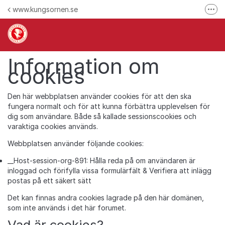
Hoppa till innehåll
www.kungsornen.se
Fler
Här reklamerar du en produkt
Hitta våra kontaktuppgifter
Information om
Ring oss
cookies
Följ oss på Facebook
Den här webbplatsen använder cookies för att den ska
Följ oss på Instagram
fungera normalt och för att kunna förbättra upplevelsen för
dig som användare. Både så kallade sessionscookies och
varaktiga cookies används.
Webbplatsen använder följande cookies:
__Host-session-org-891: Hålla reda på om användaren är
inloggad och förifylla vissa formulärfält & Verifiera att inlägg
postas på ett säkert sätt
Det kan finnas andra cookies lagrade på den här domänen,
som inte används i det här forumet.
Vad är cookies?