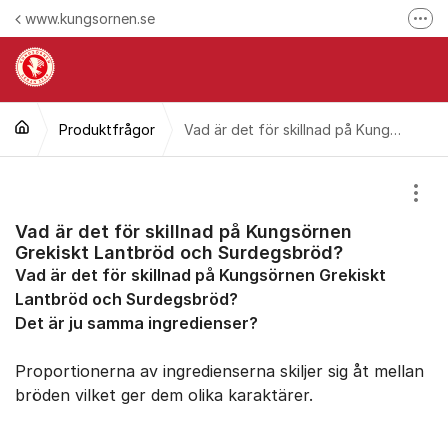
Hoppa till innehåll
www.kungsornen.se
Fler
Här reklamerar du en produkt
Hitta våra kontaktuppgifter
Produktfrågor
Ring oss
Vad är det för skillnad på Kungsörnen Grekiskt Lantbröd och Surdegsbröd?
Följ oss på Facebook
Visa
Följ oss på Instagram
Vad är det för skillnad på Kungsörnen
Grekiskt Lantbröd och Surdegsbröd?
Vad är det för skillnad på Kungsörnen Grekiskt
Lantbröd och Surdegsbröd?
Det är ju samma ingredienser?
Proportionerna av ingredienserna skiljer sig åt mellan
bröden vilket ger dem olika karaktärer.