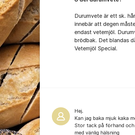
Durumvete är ett sk. hår
innebär att degen måst
endast vetemjöl. Durumv
brödbak. Det blandas då
Vetemjöl Special.
Kommentarer
Hej.
Kan jag baka mjuk kaka m
Stor tack på förhand och
med vänlig hälsning