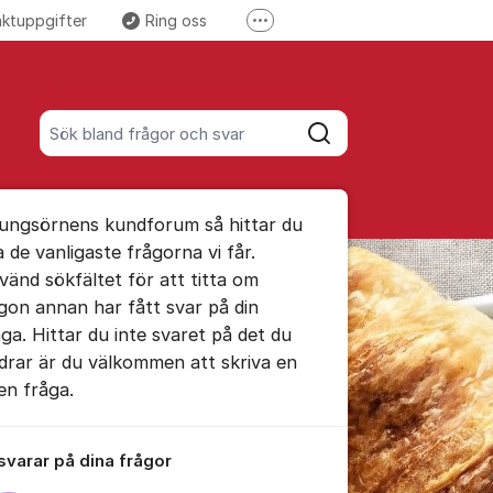
aktuppgifter
Ring oss
Fler supportlänkar
 Facebook
Följ oss på Instagram
Sök bland alla inlägg
Sök
umet
Kungsörnens kundforum så hittar du
te kommentaren
a de vanligaste frågorna vi får.
vänd sökfältet för att titta om
gon annan har fått svar på din
ällningar för inlägg/kommentar
åga. Hittar du inte svaret på det du
drar är du välkommen att skriva en
en fråga.
 svarar på dina frågor