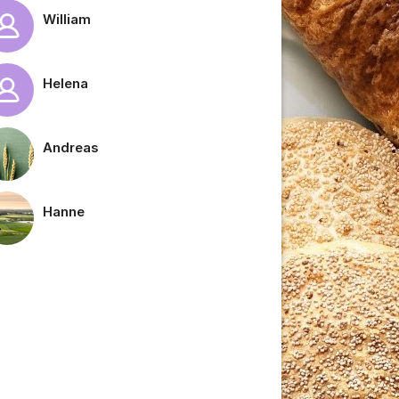
William
Helena
Andreas
Hanne
tällningar för inlägg/kommentar