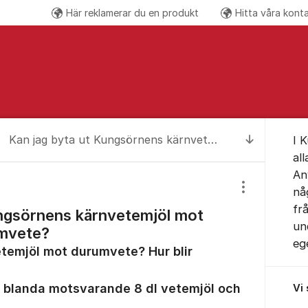
Här reklamerar du en produkt
Hitta våra kont
Följ oss på
Om for
Kan jag byta ut Kungsörnens kärnvetemjöl mot Kungsörnens durumvete?
I 
Till senas
all
An
nå
Visa/dölj inst
fr
ungsörnens kärnvetemjöl mot
un
mvete?
eg
etemjöl mot durumvete? Hur blir
t blanda motsvarande 8 dl vetemjöl och
Vi