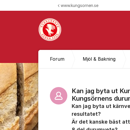
Hoppa till innehåll
www.kungsornen.se
Forum
Mjöl & Bakning
Kan jag byta ut K
Kungsörnens duru
Kan jag byta ut kärnv
resultatet?
Är det kanske bäst at
8 del durumvete?