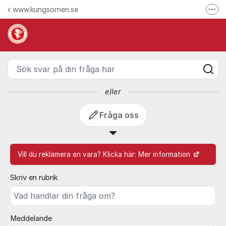
Hoppa till innehåll
www.kungsornen.se
Fler
Kundforum | Kungsörnen - Ku
Här reklamerar du en produkt
Hitta våra kontaktuppgifter
Sök svar på din fråga här
Ring oss
Följ oss på Facebook
eller
Följ oss på Instagram
Fråga oss
Vill du reklamera en vara? Klicka här:
Mer information
Skriv en rubrik
Meddelande