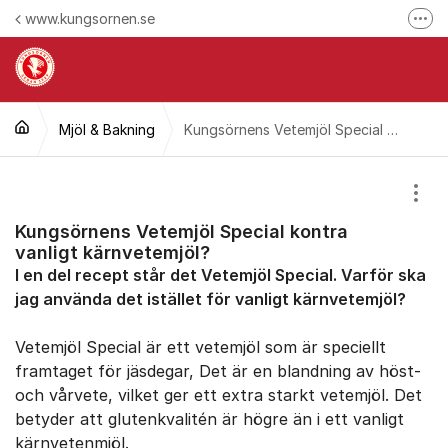
Hoppa till innehåll
www.kungsornen.se
Fler
Här reklamerar du en produkt
Hitta våra kontaktuppgifter
Mjöl & Bakning
Ring oss
Kungsörnens Vetemjöl Special kontra vanligt kärnvetemjöl?
Följ oss på Facebook
Visa
Följ oss på Instagram
Kungsörnens Vetemjöl Special kontra
vanligt kärnvetemjöl?
I en del recept står det Vetemjöl Special. Varför ska
jag använda det istället för vanligt kärnvetemjöl?
Vetemjöl Special är ett vetemjöl som är speciellt
framtaget för jäsdegar, Det är en blandning av höst-
och vårvete, vilket ger ett extra starkt vetemjöl. Det
betyder att glutenkvalitén är högre än i ett vanligt
kärnvetenmjöl.