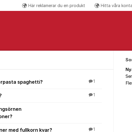
Här reklamerar du en produkt
Hitta våra kont
Följ oss på
So
Ny
Sen
erpasta spaghetti?
1
Fl
?
1
ungsörnen
oner?
er med fullkorn kvar?
1