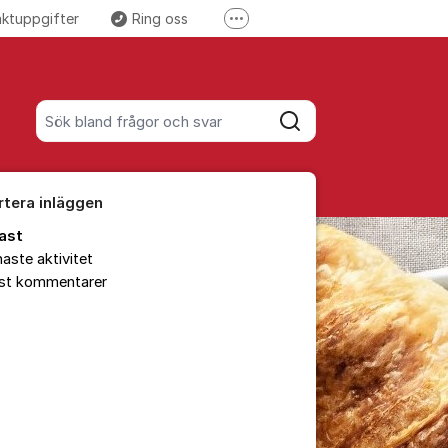
aktuppgifter
Ring oss
Fler supportlänkar
 Facebook
Följ oss på Instagram
Sök bland alla inlägg
Sök
rtera inläggen
ast
aste aktivitet
est kommentarer