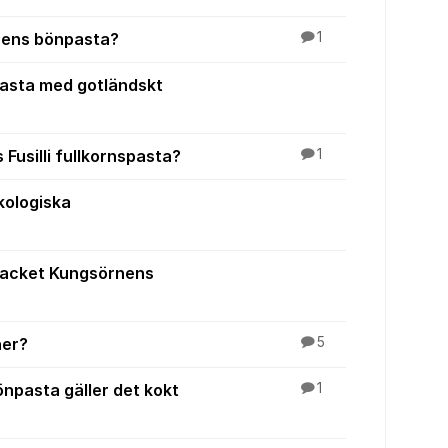
rnens bönpasta?
1
asta med gotländskt
 Fusilli fullkornspasta?
1
kologiska
packet Kungsörnens
ner?
5
npasta gäller det kokt
1