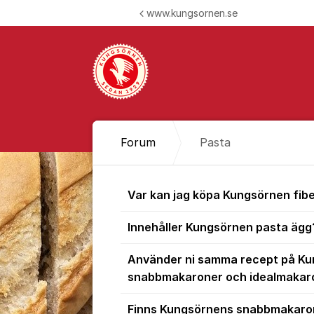
Hoppa till innehåll
www.kungsornen.se
Forum
Pasta
Pasta
Var kan jag köpa Kungsörnen fib
Innehåller Kungsörnen pasta ägg
Använder ni samma recept på K
snabbmakaroner och idealmakar
Finns Kungsörnens snabbmakaron